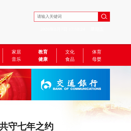
2026年8月7日
17:58:24
星期五
家居
教育
文化
体育
音乐
健康
食品
母婴
心共守七年之约