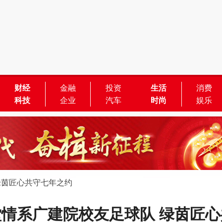
财经
金融
投资
生活
消费
科技
企业
汽车
时尚
娱乐
绿茵匠心共守七年之约
情系广建院校友足球队 绿茵匠