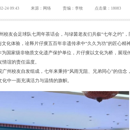
02-24 09:43
来源：网络
责编：李牧
点击量：18083
州校友会足球队七周年茶话会，与绿茵老友们共叙“七年之约”，
与文化体验，诠释片仔癀五百年非遗传承中“久久为功”的匠心精
。作为国家级非物质文化遗产保护单位，片仔癀以文化为桥，展现
友情谊的责任温度。
院广州校友自发组成，七年来秉持“风雨无阻、兄弟同心”的信念
文化中一面充满活力与温情的旗帜。