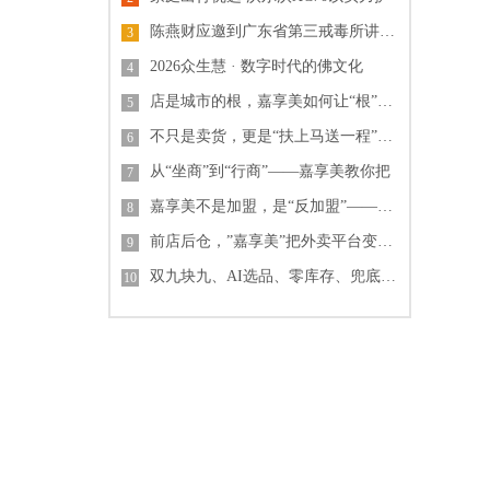
陈燕财应邀到广东省第三戒毒所讲课：蓝
3
2026众生慧 · 数字时代的佛文化
4
店是城市的根，嘉享美如何让“根”扎得
5
不只是卖货，更是“扶上马送一程”：揭
6
从“坐商”到“行商”——嘉享美教你把
7
嘉享美不是加盟，是“反加盟”——零费
8
前店后仓，”嘉享美”把外卖平台变成你
9
双九块九、AI选品、零库存、兜底回本
10