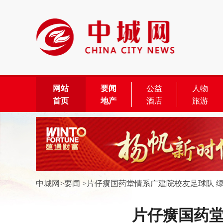
网站
要闻
公益
人物
首页
地产
酒店
旅游
中城网
>
要闻
>
片仔癀国药堂情系广建院校友足球队 
片仔癀国药堂