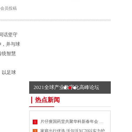
会员投稿
同话坚守
神，并与球
传统智慧
，以足球
2021全球产业数字化高峰论坛
热点新闻
片仔癀国药堂共聚华科新春年会 非遗雅
1
家庭出行优选 沃尔沃XC70以实力护
2