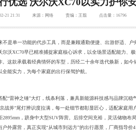
行优选 沃尔沃XC70以实力护你
02-21 21:31
来源：网络
责编：王翦
点击量：16796
从来不是单一功能的代步工具，而是兼顾通勤便捷、出游舒适、户
尔沃XC70早已精准捕捉家庭核心诉求，以全场景适配能力、
作。这款承载着经典情怀的车型，历经二十余年迭代焕新，如今依
以全能实力，为每个家庭的出行保驾护航。
搭配“雷神之锤”大灯，线条利落，兼具新能源科技感与品牌沉稳
维京战斧”尾灯辨识度拉满，每一处细节都彰显匠心，适配家庭用
mm，轴距2895mm，跻身中大型SUV阵营。后排空间充裕，灵活储物
露营，真正实现“从城市到远方”的出行愿景，厂商指导价41.69-