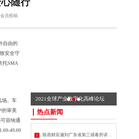
安心随行
会员投稿
外自由的
极致安全守
托SMA
2021全球产业数字化高峰论坛
气场。车
户的审美
热点新闻
布局可容纳通
49.69
陈燕财应邀到广东省第三戒毒所讲课：蓝
1