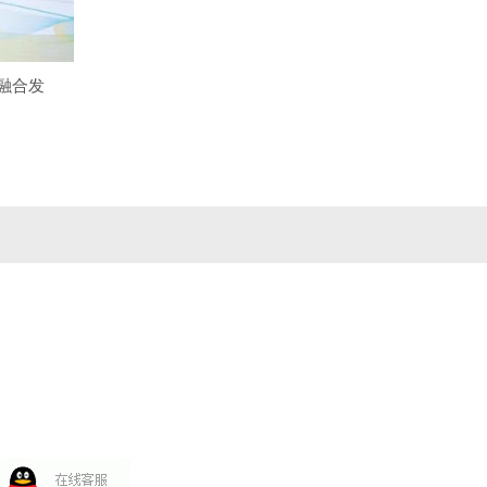
融合发
。