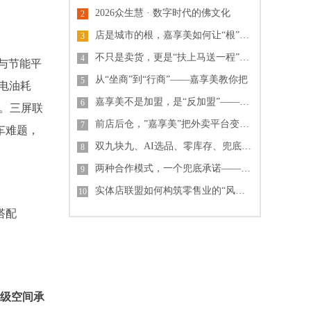
2026众生慧 · 数字时代的佛文化
2
店是城市的根，嘉享美如何让“根”扎得
3
不只是卖货，更是“扶上马送一程”：揭
4
能与节能平
从“坐商”到“行商”——嘉享美教你把
5
亏电油耗
嘉享美不是加盟，是“反加盟”——零费
6
护。三屏联
前店后仓，”嘉享美”把外卖平台变成你
7
车难题，
双九块九、AI选品、零库存、兜底回本
8
两种合作模式，一个兜底承诺——煜垣供
9
实体店联盟如何构筑零售业的“风险缓冲
10
搭配
越级空间承