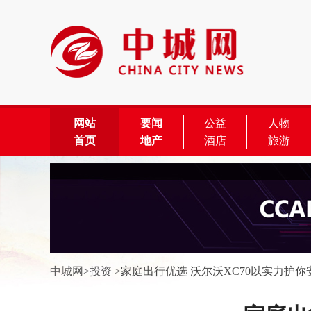
网站
要闻
公益
人物
首页
地产
酒店
旅游
中城网
>
投资
>
家庭出行优选 沃尔沃XC70以实力护你