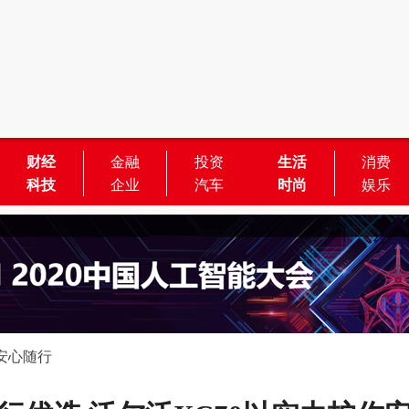
财经
金融
投资
生活
消费
科技
企业
汽车
时尚
娱乐
安心随行