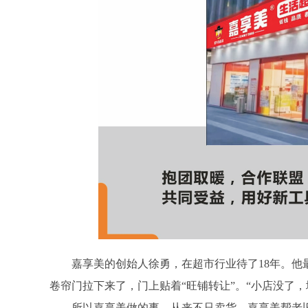
嘉享美的创始人徐勇，在超市行业待了18年。他
卷帘门拉下来了，门上贴着“旺铺转让”。“小店没了，
所以嘉享美做的事，从来不只卖货。嘉享美帮老