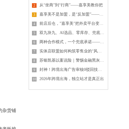
从“坐商”到“行商”——嘉享美教你把
2
嘉享美不是加盟，是“反加盟”——零费
3
前店后仓，”嘉享美”把外卖平台变成你
4
双九块九、AI选品、零库存、兜底回本
5
两种合作模式，一个兜底承诺——煜垣供
6
实体店联盟如何构筑零售业的“风险缓冲
7
苏银凯基以案说险｜警惕金融黑灰产陷阱
8
封神！跨境出海广告审核0驳回技巧｜新
9
2026年跨境出海，独立站才是真正出
10
的杂货铺
教老板娘