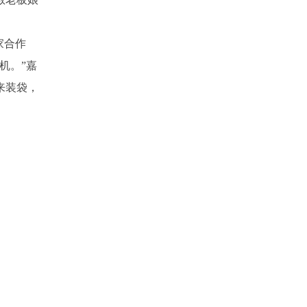
家合作
机。”嘉
来装袋，