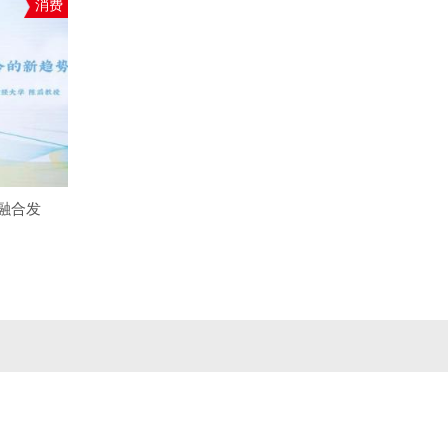
消费
融合发
。