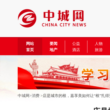
网站
要闻
公益
人物
首页
地产
酒店
旅游
中城网
>
消费
>
店是城市的根，嘉享美如何让“根”扎得