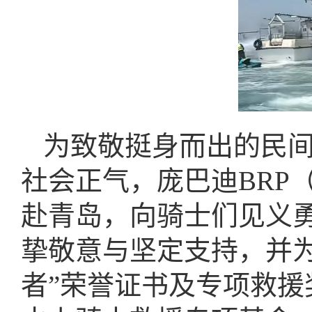
为致敬挺身而出的民
社会正气，庞巴迪BRP
赴青岛，向骑士们见义
挚敬意与坚定支持，并
者”荣誉证书及专项救