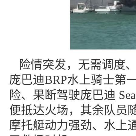
险情突发，无需调度
庞巴迪BRP水上骑士第
险、果断驾驶庞巴迪 Sea
便抵达火场，其余队员
摩托艇动力强劲、水上