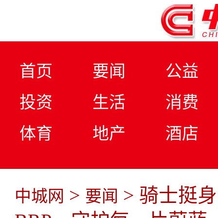
首页
要闻
公益
投资
生活
消费
体育
地产
酒店
>
> 骑士挺
中城网
要闻