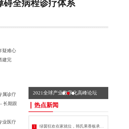
障碍全病程诊疗体系
年疑难心
搭建完
2021全球产业数字化高峰论坛
专属诊疗
— 长期跟
热点新闻
专业医疗
绿茵狂欢在家就位，韩氏果香板承包你的
1