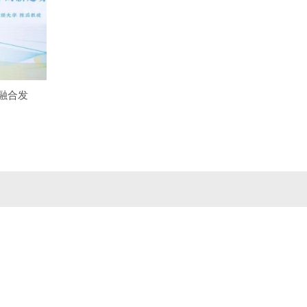
融合发
。