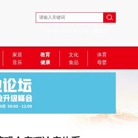
2026年8月7日
4:32:41
星期五
家居
教育
文化
体育
音乐
健康
食品
母婴