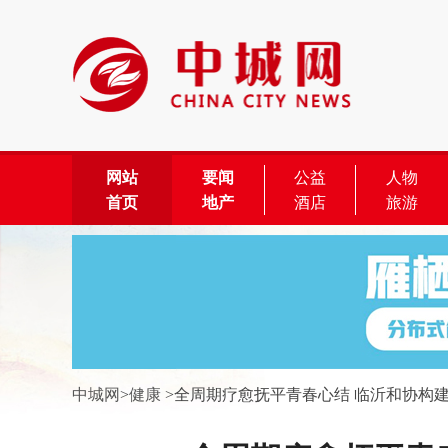
网站
要闻
公益
人物
首页
地产
酒店
旅游
中城网
>
健康
>
全周期疗愈抚平青春心结 临沂和协构