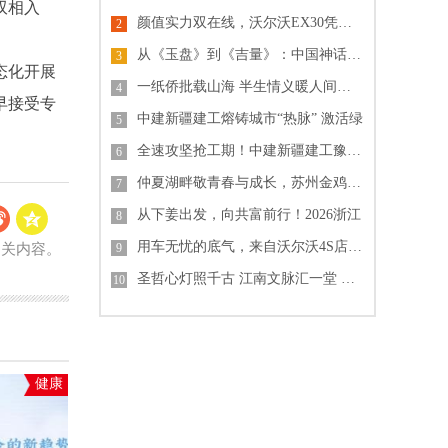
双相入
颜值实力双在线，沃尔沃EX30凭细节
2
从《玉盘》到《吉量》：中国神话童谣宇
3
态化开展
一纸侨批载山海 半生情义暖人间——评
4
早接受专
中建新疆建工熔铸城市“热脉” 激活绿
5
全速攻坚抢工期！中建新疆建工豫南物流
6
仲夏湖畔敬青春与成长，苏州金鸡湖凯宾
7
从下姜出发，向共富前行！2026浙江
8
用车无忧的底气，来自沃尔沃4S店的售
相关内容。
9
圣哲心灯照千古 江南文脉汇一堂 ——
10
健康