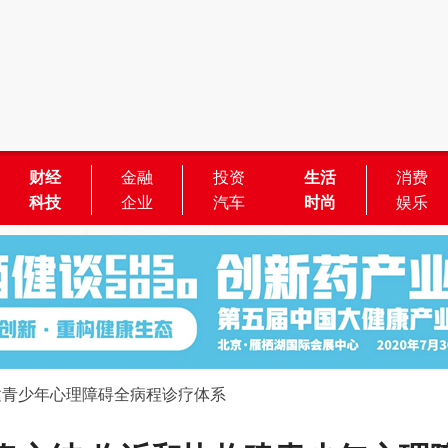
财经
金融
投资
生活
消费
科技
企业
汽车
时尚
娱乐
建青少年心理障碍全病程诊疗体系