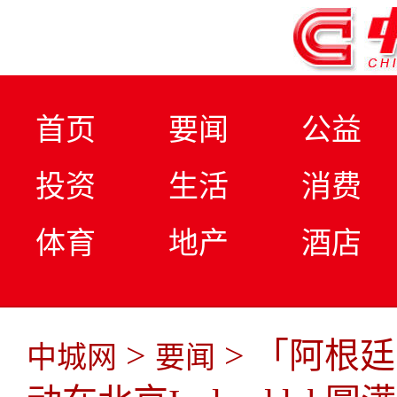
首页
要闻
公益
投资
生活
消费
体育
地产
酒店
>
> 「阿根
中城网
要闻