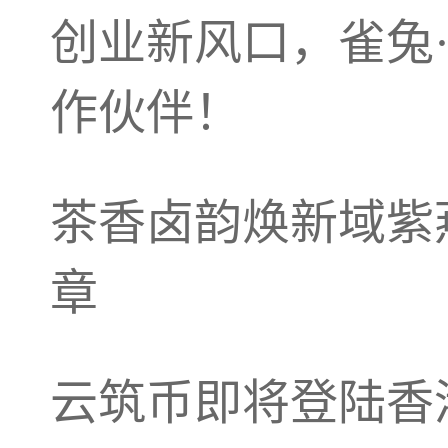
创业新风口，雀兔·
作伙伴！
茶香卤韵焕新域紫
章
云筑币即将登陆香