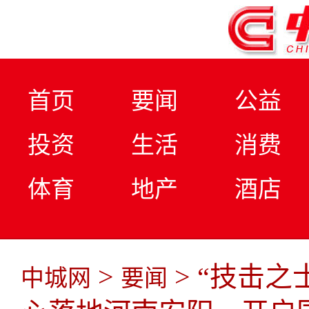
首页
要闻
公益
投资
生活
消费
体育
地产
酒店
>
> “技击
中城网
要闻