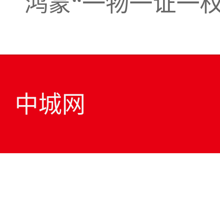
鸿蒙“一物一证一
中城网