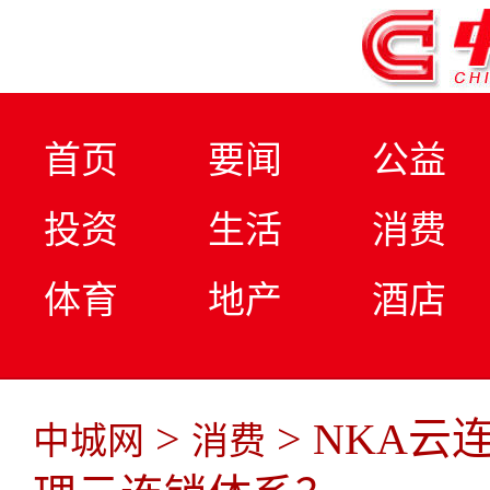
首页
要闻
公益
投资
生活
消费
体育
地产
酒店
>
> NKA
中城网
消费