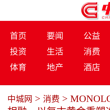
首页
要闻
公益
投资
生活
消费
体育
地产
酒店
>
> MONO
中城网
消费