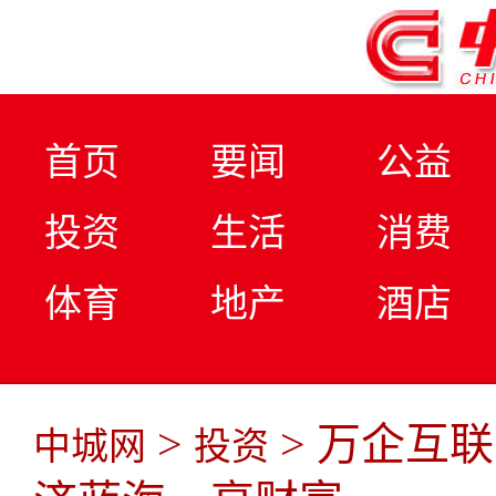
首页
要闻
公益
投资
生活
消费
体育
地产
酒店
>
> 万企互
中城网
投资