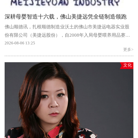
深耕母婴智造十六载，佛山美捷远凭全链制造领跑
佛山顺德讯，扎根顺德制造业沃土的佛山市美捷远电器实业股
份有限公司（美捷远股份），自2008年入局母婴喂养用品赛道
以来，依托全流程自主生产、自...
2026-08-06 13:25
更多>
文化