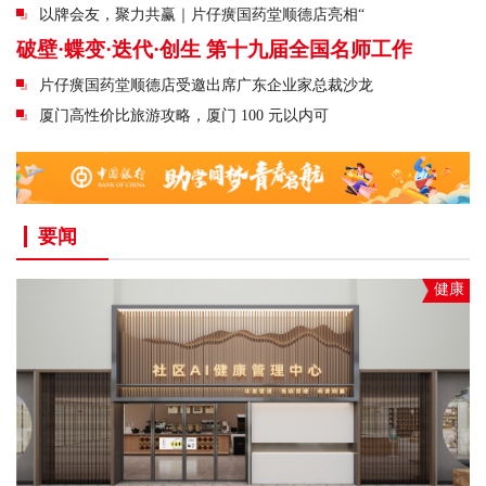
以牌会友，聚力共赢｜片仔癀国药堂顺德店亮相“
破壁·蝶变·迭代·创生 第十九届全国名师工作
片仔癀国药堂顺德店受邀出席广东企业家总裁沙龙
厦门高性价比旅游攻略，厦门 100 元以内可
要闻
健康