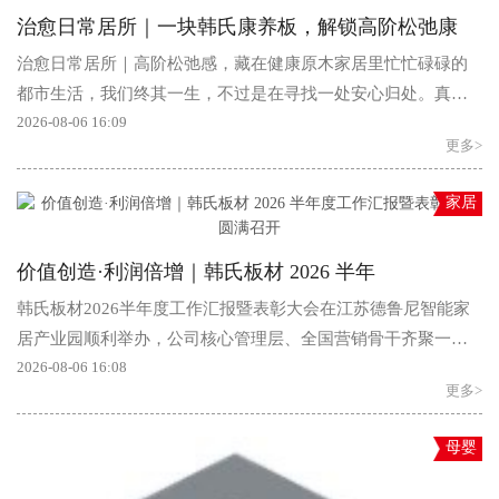
治愈日常居所｜一块韩氏康养板，解锁高阶松弛康
治愈日常居所｜高阶松弛感，藏在健康原木家居里忙忙碌碌的
都市生活，我们终其一生，不过是在寻找一处安心归处。真正
的好家，从不是华丽的装修堆砌，而...
2026-08-06 16:09
更多>
家居
价值创造·利润倍增｜韩氏板材 2026 半年
韩氏板材2026半年度工作汇报暨表彰大会在江苏德鲁尼智能家
居产业园顺利举办，公司核心管理层、全国营销骨干齐聚一
堂，表彰上半年优秀标杆，复盘上...
2026-08-06 16:08
更多>
母婴