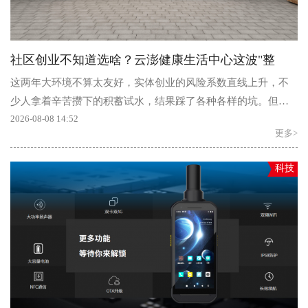
社区创业不知道选啥？云澎健康生活中心这波"整
这两年大环境不算太友好，实体创业的风险系数直线上升，不
少人拿着辛苦攒下的积蓄试水，结果踩了各种各样的坑。但有
一个赛道却在逆势升温——社区健康...
2026-08-08 14:52
更多>
科技