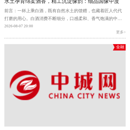
水土孕育绵柔酒香，精工沉淀缘韵：细品国缘中度
前言：一杯上乘白酒，既有自然水土的馈赠，也藏着匠人代代
打磨的用心。白酒消费不断细分，口感柔和、香气饱满的中度
高端白酒，越来越适配大众各类宴席...
2026-08-07 20:00
更多>
金融