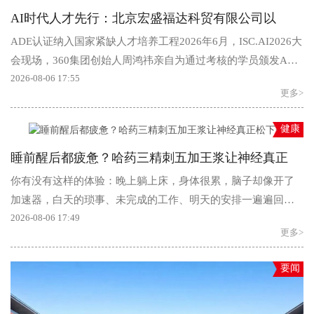
AI时代人才先行：北京宏盛福达科贸有限公司以
ADE认证纳入国家紧缺人才培养工程2026年6月，ISC.AI2026大
会现场，360集团创始人周鸿祎亲自为通过考核的学员颁发ADE
证书，标...
2026-08-06 17:55
更多>
健康
睡前醒后都疲惫？哈药三精刺五加王浆让神经真正
你有没有这样的体验：晚上躺上床，身体很累，脑子却像开了
加速器，白天的琐事、未完成的工作、明天的安排一遍遍回
放，翻来覆去怎么也静不下来。好不容...
2026-08-06 17:49
更多>
要闻