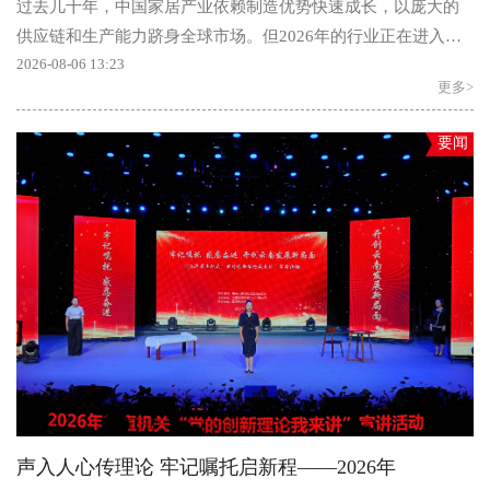
过去几十年，中国家居产业依赖制造优势快速成长，以庞大的
供应链和生产能力跻身全球市场。但2026年的行业正在进入一
个新的周期：消费需求分化、渠...
2026-08-06 13:23
更多>
要闻
声入人心传理论 牢记嘱托启新程——2026年