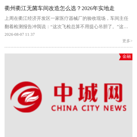
衢州衢江无菌车间改造怎么选？2026年实地走
上周在衢江经济开发区一家医疗器械厂的验收现场，车间主任
翻着检测报告冲我说：“这次飞检总算不用提心吊胆了。”这家
厂的十万级无菌车间刚改造完，八...
2026-08-07 11:37
更多>
金融