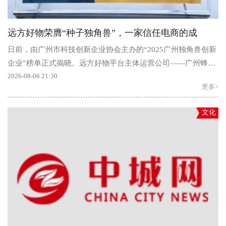
远方好物荣膺“种子独角兽”，一家信任电商的成
日前，由广州市科技创新企业协会主办的“2025广州独角兽创新
企业”榜单正式揭晓。远方好物平台主体运营公司——广州蜂群
互联网科技有限公司凭借在...
2026-08-06 21:30
更多>
文化