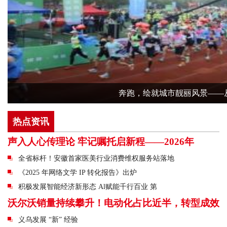
奔跑，绘就城市靓丽风景——
热点资讯
声入人心传理论 牢记嘱托启新程——2026年
全省标杆！安徽首家医美行业消费维权服务站落地
《2025 年网络文学 IP 转化报告》出炉
积极发展智能经济新形态 Al赋能千行百业 第
沃尔沃销量持续攀升！电动化占比近半，转型成效
义乌发展 “新” 经验