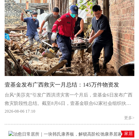
壹基金发布广西救灾一月总结：145万件物资发
台风“美莎克”引发广西洪涝灾害一个月后，壹基金6日发布广西
救灾阶段性总结。截至8月6日，壹基金联合62家社会组织伙伴
和3806人次志愿者，在...
2026-08-06 17:10
更多>
家居