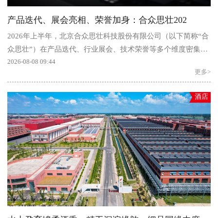
产品迭代、展会亮相、荣誉加身：合众思壮202
2026年上半年，北京合众思壮科技股份有限公司（以下简称“合
众思壮”）在产品迭代、行业展会、技术荣誉等多个维度密集布
局。从北斗高精度手持终端...
2026-08-08 09:44
更多>
酒店